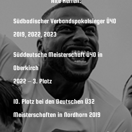
Alte Herren:
Südbadischer Verbandspokalsieger Ü40
2019, 2022, 2023
Süddeutsche Meisterschaft Ü40 in
Oberkirch
2022 – 3. Platz
10. Platz bei den Deutschen Ü32
Meisterschaften in Nordhorn 2019