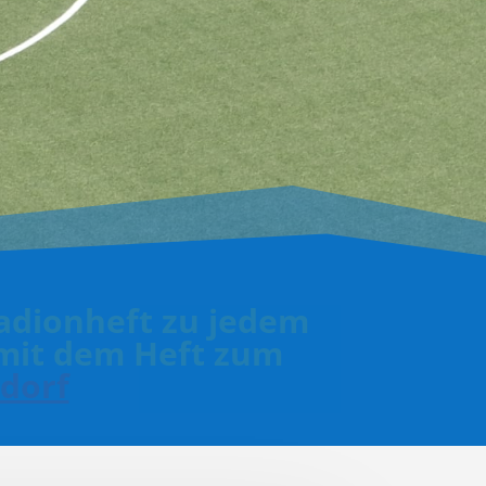
tadionheft zu jedem
 mit dem Heft zum
dorf